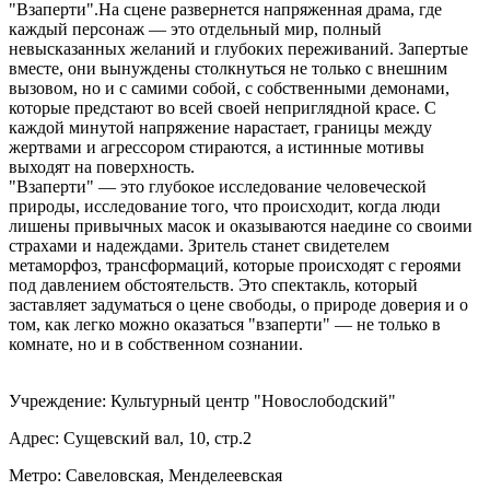
"Взаперти".На сцене развернется напряженная драма, где
каждый персонаж — это отдельный мир, полный
невысказанных желаний и глубоких переживаний. Запертые
вместе, они вынуждены столкнуться не только с внешним
вызовом, но и с самими собой, с собственными демонами,
которые предстают во всей своей неприглядной красе. С
каждой минутой напряжение нарастает, границы между
жертвами и агрессором стираются, а истинные мотивы
выходят на поверхность.
"Взаперти" — это глубокое исследование человеческой
природы, исследование того, что происходит, когда люди
лишены привычных масок и оказываются наедине со своими
страхами и надеждами. Зритель станет свидетелем
метаморфоз, трансформаций, которые происходят с героями
под давлением обстоятельств. Это спектакль, который
заставляет задуматься о цене свободы, о природе доверия и о
том, как легко можно оказаться "взаперти" — не только в
комнате, но и в собственном сознании.
Учреждение: Культурный центр "Новослободский"
Адрес: Сущевский вал, 10, стр.2
Метро: Савеловская, Менделеевская