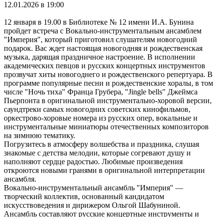
12.01.2026 в 19:00
12 января в 19.00 в Библиотеке № 12 имени И.А. Бунина
пройдет встреча с Вокально-инструментальным ансамблем
"Империя", который приготовил слушателям новогодний
подарок. Вас ждет настоящая новогодняя и рождественская
музыка, дарящая праздничное настроение. В исполнении
академических певцов и русских концертных инструментов
прозвучат хиты новогоднего и рождественского репертуара. В
программе популярные песни и рождественские хоралы, в том
числе "Ночь тиха" Франца Грубера, "Jingle bells" Джеймса
Пьерпонта в оригинальной инструментально-хоровой версии,
саундтреки самых новогодних советских кинофильмов,
оркестрово-хоровые номера из русских опер, вокальные и
инструментальные миниатюры отечественных композиторов
на зимнюю тематику.
Погрузитесь в атмосферу волшебства и праздника, слушая
знакомые с детства мелодии, которые согревают душу и
наполняют сердце радостью. Любимые произведения
откроются новыми гранями в оригинальной интерпретации
ансамбля.
Вокально-инструментальный ансамбль "Империя" —
творческий коллектив, основанный кандидатом
искусствоведения и дирижером Ольгой Шабуниной.
Ансамбль составляют русские концертные инструменты и