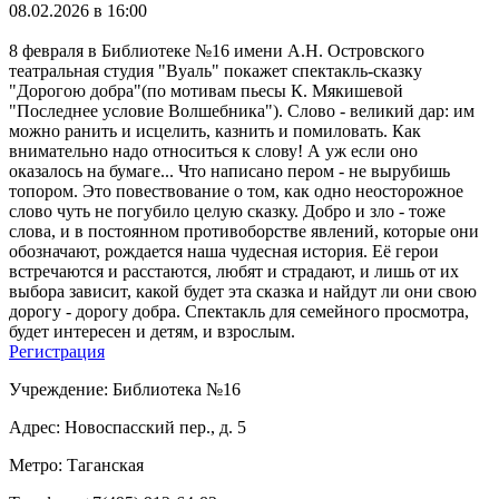
08.02.2026 в 16:00
8 февраля в Библиотеке №16 имени А.Н. Островского
театральная студия "Вуаль" покажет спектакль-сказку
"Дорогою добра"(по мотивам пьесы К. Мякишевой
"Последнее условие Волшебника"). Слово - великий дар: им
можно ранить и исцелить, казнить и помиловать. Как
внимательно надо относиться к слову! А уж если оно
оказалось на бумаге... Что написано пером - не вырубишь
топором. Это повествование о том, как одно неосторожное
слово чуть не погубило целую сказку. Добро и зло - тоже
слова, и в постоянном противоборстве явлений, которые они
обозначают, рождается наша чудесная история. Её герои
встречаются и расстаются, любят и страдают, и лишь от их
выбора зависит, какой будет эта сказка и найдут ли они свою
дорогу - дорогу добра. Спектакль для семейного просмотра,
будет интересен и детям, и взрослым.
Регистрация
Учреждение: Библиотека №16
Адрес: Новоспасский пер., д. 5
Метро: Таганская