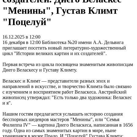
"Менины", Густав Климт
"Поцелуй"
16.12.2025 в 12:00
16 декабря в 12:00 Библиотека №20 имени А.А. Дельвига
приглашает посетить новый литературно-художественный
цикл "Истории великих картин и их создателей".
Первая встреча из цикла посвящена знаменитым живописцам
Диего Веласкесу и Густаву Климту.
Веласкес и Климт — представители разных эпох и
направлений в искусстве, и творчество Климта было связано
с изучением и восприятием работ Веласкеса. Австрийский
живописец утверждал: "Есть только два художника: Веласкес
и я".
Нашим гостям предлагается услышать историю создания
бесспорных шедевров мастеров "Менины", или "Семья
Филиппа IV" — картина Диего Веласкеса, написанная в 1656
году. Одна из самых знаменитых картин в мире, ныне
хранящаяся в музее Прадо. И "Поцелуй" Густава Климта: