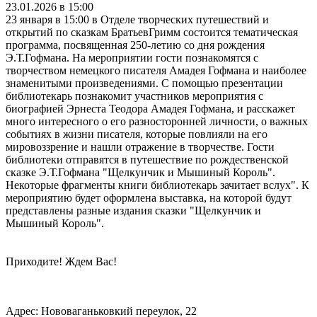
23.01.2026 в 15:00
23 января в 15:00 в Отделе творческих путешествий и
открытий по сказкам БратьевГримм состоится тематическая
программа, посвященная 250-летию со дня рождения
Э.Т.Гофмана. На мероприятии гости познакомятся с
творчеством немецкого писателя Амадея Гофмана и наиболее
знаменитыми произведениями. С помощью презентации
библиотекарь познакомит участников мероприятия с
биографией Эрнеста Теодора Амадея Гофмана, и расскажет
много интересного о его разносторонней личности, о важных
событиях в жизни писателя, которые повлияли на его
мировоззрение и нашли отражение в творчестве. Гости
библиотеки отправятся в путешествие по рождественской
сказке Э.Т.Гофмана "Щелкунчик и Мышиный Король".
Некоторые фрагменты книги библиотекарь зачитает вслух". К
мероприятию будет оформлена выставка, на которой будут
представлены разные издания сказки "Щелкунчик и
Мышиный Король".
Приходите! Ждем Вас!
Адрес: Нововаганьковкий переулок, 22