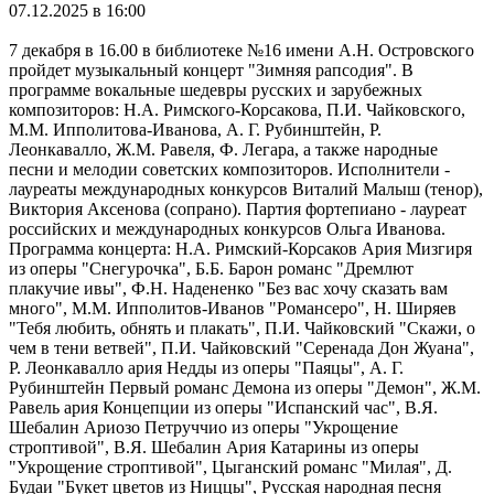
07.12.2025 в 16:00
7 декабря в 16.00 в библиотеке №16 имени А.Н. Островского
пройдет музыкальный концерт "Зимняя рапсодия". В
программе вокальные шедевры русских и зарубежных
композиторов: Н.А. Римского-Корсакова, П.И. Чайковского,
М.М. Ипполитова-Иванова, А. Г. Рубинштейн, Р.
Леонкавалло, Ж.М. Равеля, Ф. Легара, а также народные
песни и мелодии советских композиторов. Исполнители -
лауреаты международных конкурсов Виталий Малыш (тенор),
Виктория Аксенова (сопрано). Партия фортепиано - лауреат
российских и международных конкурсов Ольга Иванова.
Программа концерта: Н.А. Римский-Корсаков Ария Мизгиря
из оперы "Снегурочка", Б.Б. Барон романс "Дремлют
плакучие ивы", Ф.Н. Надененко "Без вас хочу сказать вам
много", М.М. Ипполитов-Иванов "Романсеро", Н. Ширяев
"Тебя любить, обнять и плакать", П.И. Чайковский "Скажи, о
чем в тени ветвей", П.И. Чайковский "Серенада Дон Жуана",
Р. Леонкавалло ария Недды из оперы "Паяцы", А. Г.
Рубинштейн Первый романс Демона из оперы "Демон", Ж.М.
Равель ария Концепции из оперы "Испанский час", В.Я.
Шебалин Ариозо Петруччио из оперы "Укрощение
строптивой", В.Я. Шебалин Ария Катарины из оперы
"Укрощение строптивой", Цыганский романс "Милая", Д.
Будаи "Букет цветов из Ниццы", Русская народная песня