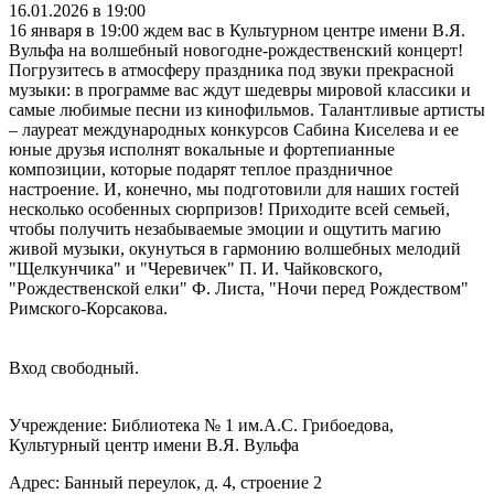
16.01.2026 в 19:00
16 января в 19:00 ждем вас в Культурном центре имени В.Я.
Вульфа на волшебный новогодне-рождественский концерт!
Погрузитесь в атмосферу праздника под звуки прекрасной
музыки: в программе вас ждут шедевры мировой классики и
самые любимые песни из кинофильмов. Талантливые артисты
– лауреат международных конкурсов Сабина Киселева и ее
юные друзья исполнят вокальные и фортепианные
композиции, которые подарят теплое праздничное
настроение. И, конечно, мы подготовили для наших гостей
несколько особенных сюрпризов! Приходите всей семьей,
чтобы получить незабываемые эмоции и ощутить магию
живой музыки, окунуться в гармонию волшебных мелодий
"Щелкунчика" и "Черевичек" П. И. Чайковского,
"Рождественской елки" Ф. Листа, "Ночи перед Рождеством"
Римского-Корсакова.
Вход свободный.
Учреждение: Библиотека № 1 им.А.С. Грибоедова,
Культурный центр имени В.Я. Вульфа
Адрес: Банный переулок, д. 4, строение 2