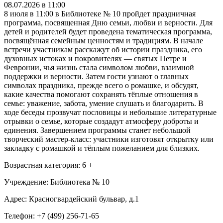
08.07.2026 в 11:00
8 июля в 11:00 в Библиотеке № 10 пройдет праздничная
программа, посвященная Дню семьи, любви и верности. Для
детей и родителей будет проведена тематическая программа,
посвящённая семейным ценностям и традициям. В начале
встречи участникам расскажут об истории праздника, его
духовных истоках и покровителях — святых Петре и
Февронии, чья жизнь стала символом любви, взаимной
поддержки и верности. Затем гости узнают о главных
символах праздника, прежде всего о ромашке, и обсудят,
какие качества помогают сохранять тёплые отношения в
семье: уважение, забота, умение слушать и благодарить. В
ходе беседы прозвучат пословицы и небольшие литературные
отрывки о семье, которые создадут атмосферу доброты и
единения. Завершением программы станет небольшой
творческий мастер-класс: участники изготовят открытку или
закладку с ромашкой и тёплым пожеланием для близких.
Возрастная категория: 6 +
Учреждение: Библиотека № 10
Адрес: Красногвардейский бульвар, д.1
Телефон: +7 (499) 256-71-65