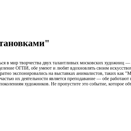
становками"
ться в мир творчества двух талантливых московских художниц 
деление ОГПИ, обе умеют и любят вдохновлять своим искусство
ратно экспонировались на выставках анималистов, таких как "М
астью их деятельности является преподавание — обе работают в
м поколениям художников. Не пропустите это событие, которое