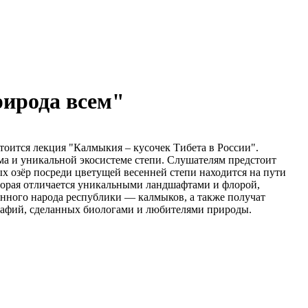
рирода всем"
тоится лекция "Калмыкия – кусочек Тибета в России".
ма и уникальной экосистеме степи. Слушателям предстоит
ых озёр посреди цветущей весенней степи находится на пути
оторая отличается уникальными ландшафтами и флорой,
ренного народа республики — калмыков, а также получат
графий, сделанных биологами и любителями природы.