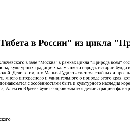
Тибета в России" из цикла "П
Ключевского в зале "Москва" в рамках цикла "Природа всем" сос
она, культурных традициях калмыцкого народа, истории буддиз
родой. Дело в том, что Маныч-Гудило - система солёных и пресн
ть много интересного и удивительного о природе этого края, к
 познакомятся с особенностями быта и культурного наследия ко
ога, Алексея Юрьева будет сопровождаться демонстрацией фото
ского