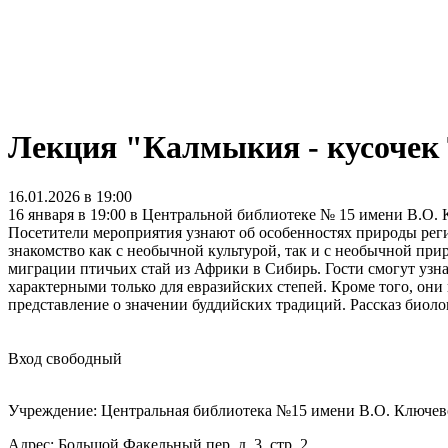
Лекция "Калмыкия - кусочек 
16.01.2026 в 19:00
16 января в 19:00 в Центральной библиотеке № 15 имени В.О. 
Посетители мероприятия узнают об особенностях природы реги
знакомство как с необычной культурой, так и с необычной при
миграции птичьих стай из Африки в Сибирь. Гости смогут узна
характерными только для евразийских степей. Кроме того, они
представление о значении буддийских традиций. Рассказ биол
Вход свободный
Учреждение: Центральная библиотека №15 имени В.О. Ключев
Адрес: Большой Факельный пер, д. 3, стр. 2