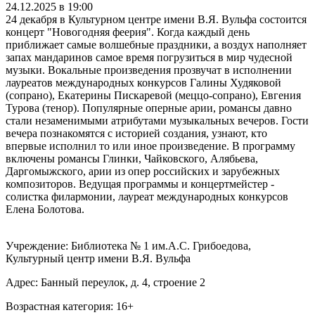
24.12.2025 в 19:00
24 декабря в Культурном центре имени В.Я. Вульфа состоится
концерт "Новогодняя феерия". Когда каждый день
приближает самые волшебные праздники, а воздух наполняет
запах мандаринов самое время погрузиться в мир чудесной
музыки. Вокальные произведения прозвучат в исполнении
лауреатов международных конкурсов Галины Худяковой
(сопрано), Екатерины Пискаревой (меццо-сопрано), Евгения
Турова (тенор). Популярные оперные арии, романсы давно
стали незаменимыми атрибутами музыкальных вечеров. Гости
вечера познакомятся с историей создания, узнают, кто
впервые исполнил то или иное произведение. В программу
включены романсы Глинки, Чайковского, Алябьева,
Даргомыжского, арии из опер российских и зарубежных
композиторов. Ведущая программы и концертмейстер -
солистка филармонии, лауреат международных конкурсов
Елена Болотова.
Учреждение: Библиотека № 1 им.А.С. Грибоедова,
Культурный центр имени В.Я. Вульфа
Адрес: Банный переулок, д. 4, строение 2
Возрастная категория: 16+