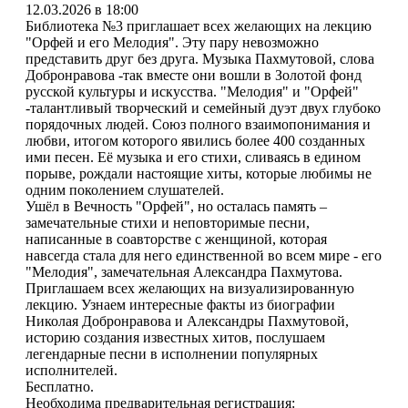
12.03.2026 в 18:00
Библиотека №3 приглашает всех желающих на лекцию
"Орфей и его Мелодия". Эту пару невозможно
представить друг без друга. Музыка Пахмутовой, слова
Добронравова -так вместе они вошли в Золотой фонд
русской культуры и искусства. "Мелодия" и "Орфей"
-талантливый творческий и семейный дуэт двух глубоко
порядочных людей. Союз полного взаимопонимания и
любви, итогом которого явились более 400 созданных
ими песен. Её музыка и его стихи, сливаясь в едином
порыве, рождали настоящие хиты, которые любимы не
одним поколением слушателей.
Ушёл в Вечность "Орфей", но осталась память –
замечательные стихи и неповторимые песни,
написанные в соавторстве с женщиной, которая
навсегда стала для него единственной во всем мире - его
"Мелодия", замечательная Александра Пахмутова.
Приглашаем всех желающих на визуализированную
лекцию. Узнаем интересные факты из биографии
Николая Добронравова и Александры Пахмутовой,
историю создания известных хитов, послушаем
легендарные песни в исполнении популярных
исполнителей.
Бесплатно.
Необходима предварительная регистрация: