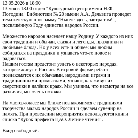
13.05.2026 в 18:00
13 мая в 18:00 отдел "Культурный центр имени Н.Ф.
Погодина" Библиотеки № 20 имени А.А. Дельвига проведет
тематическую программу "Нынче здесь, завтра там!",
посвящённую Году единства народов России.
Множество народов населяет нашу Родину. У каждого из них
свои традиции и обычаи, сказки и легенды, праздники и
любимые блюда. Но у всех есть и общее: мы любим
собираться на праздники и узнавать что-то новое и
радоваться.
Нашим гостям предстоит узнать о некоторых народах,
которые живут в России. В игровой форме ребята
познакомятся с их обычаями, народными играми и
традиционными промыслами, узнают, как живут их
сверстники в далёких краях. Мы увидим, что несмотря на все
различия, мы очень похожи.
На мастер-классе мы ближе познакомимся с традициями
творчества малых народов России и сделаем сувенир на
память. При проведении мероприятия используются книги
списка "Кубок префекта ЦАО. Летние чтения".
Вход свободный.