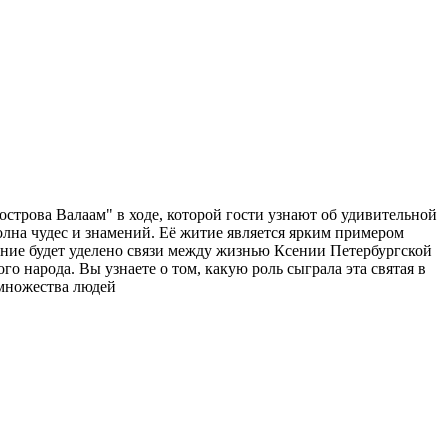
острова Валаам" в ходе, которой гости узнают об удивительной
лна чудес и знамений. Её житие является ярким примером
ание будет уделено связи между жизнью Ксении Петербургской
о народа. Вы узнаете о том, какую роль сыграла эта святая в
 множества людей