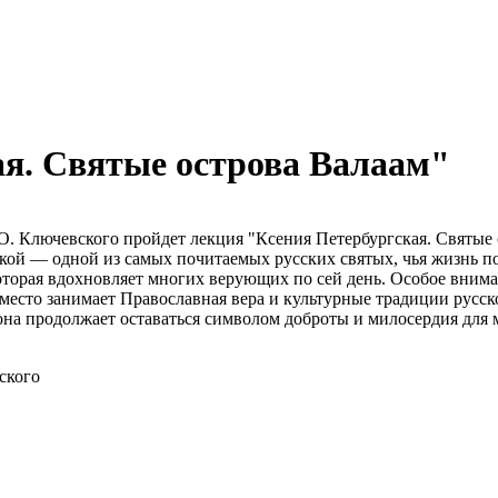
я. Святые острова Валаам"
.О. Ключевского пройдет лекция "Ксения Петербургская. Святые 
ой — одной из самых почитаемых русских святых, чья жизнь по
которая вдохновляет многих верующих по сей день. Особое вним
есто занимает Православная вера и культурные традиции русског
она продолжает оставаться символом доброты и милосердия для
ского