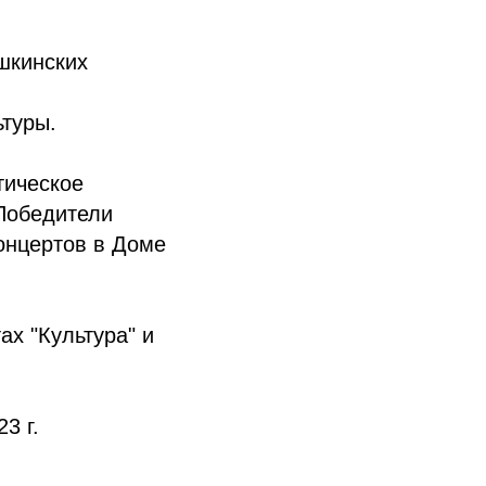
шкинских
туры.
тическое
Победители
онцертов в Доме
ах "Культура" и
3 г.