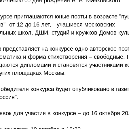
0-летию со дня рождения В. В. Маяковского.
курсе приглашаются юные поэты в возрасте "пу
"- от 12 до 16 лет, - учащиеся московских
льных школ, ДШИ, студий и кружков Домов куль
 представляет на конкурсе одно авторское поэ
Тематика и форма стихотворения – свободные. 
даются дипломами и становятся участниками к
ругих площадках Москвы.
обедителя конкурса будет опубликовано в газет
оссия".
вок для участия в конкурсе – до 16 октября 202