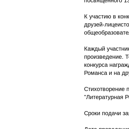
посвященного 13
К участию в кон
друзей-лицеистов
общеобразовате
Каждый участник
произведение. 
конкурса награж
Романса и на д
Стихотворение п
"Литературная Р
Сроки подачи зая