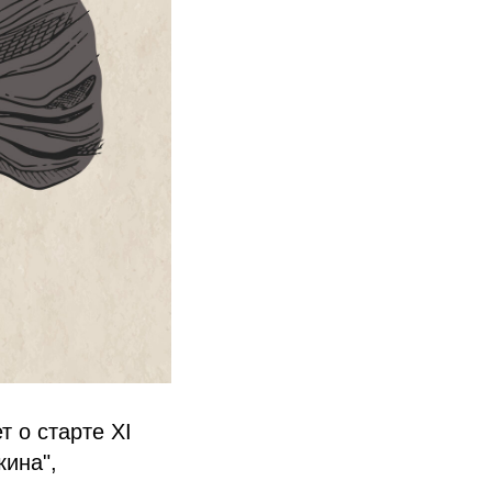
 о старте XI
кина",