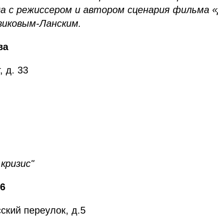
да с режиссером и автором сценария фильма «
виковым-Ланским.
ва
, д. 33
кризис"
6
ский переулок, д.5