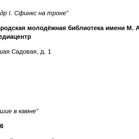
др I. Сфинкс на троне"
родская молодёжная библиотека имени М. А
едиацентр
шая Садовая, д. 1
шие в камне"
6