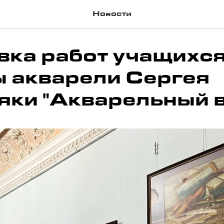
Новости
вка работ учащихс
 акварели Сергея
яки "Акварельный в