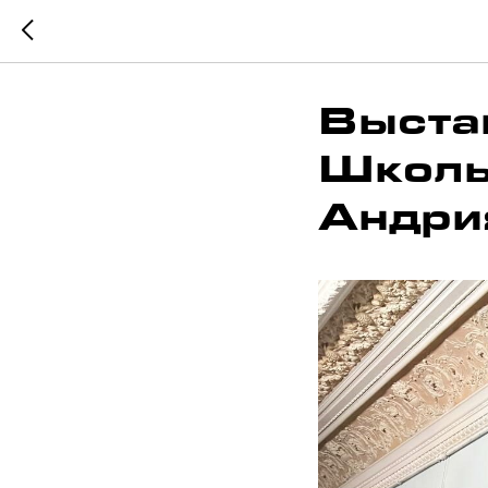
Выста
Школы
Андри