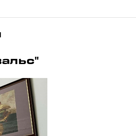
я
альс"