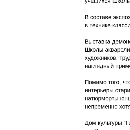
учащихся Школы
В составе экспо
в технике класс
Выставка демон
Школы акварели
художников, тру
наглядный прим
Помимо того, чт
интерьеры стари
натюрморты юных
непременно хотя
Дом культуры "Г