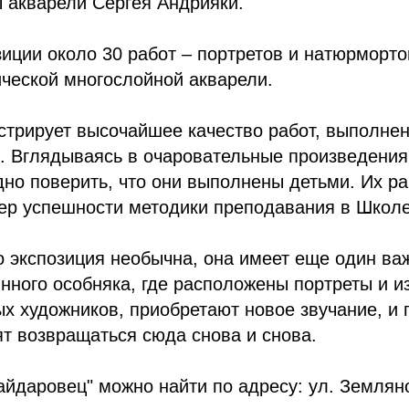
 акварели Сергея Андрияки.
зиции около 30 работ – портретов и натюрморт
ической многослойной акварели.
стрирует высочайшее качество работ, выполне
. Вглядываясь в очаровательные произведени
дно поверить, что они выполнены детьми. Их р
ер успешности методики преподавания в Школе
о экспозиция необычна, она имеет еще один в
нного особняка, где расположены портреты и 
 художников, приобретают новое звучание, и 
т возвращаться сюда снова и снова.
айдаровец" можно найти по адресу: ул. Земляно