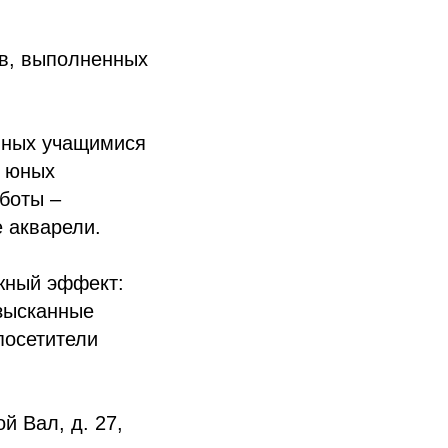
ов, выполненных
нных учащимися
я юных
аботы –
 акварели.
ажный эффект:
изысканные
посетители
й Вал, д. 27,