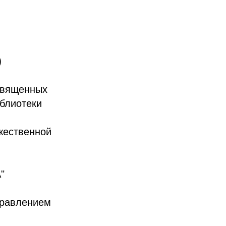
)
освященных
блиотеки
ожественной
"
правлением