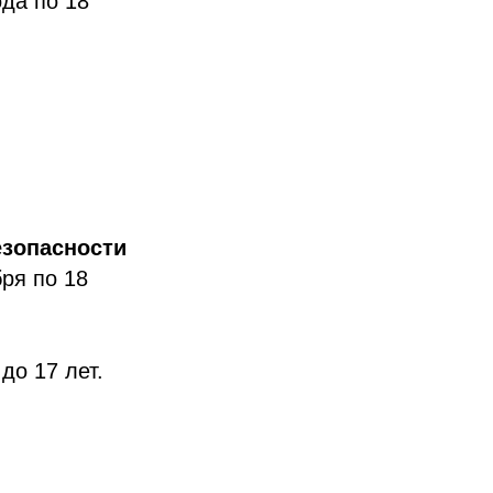
ода по 18
езопасности
бря по 18
до 17 лет.