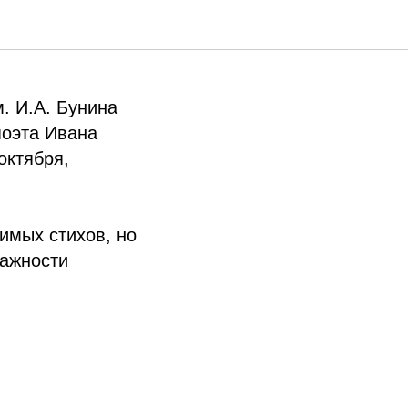
. И.А. Бунина
поэта Ивана
октября,
имых стихов, но
важности