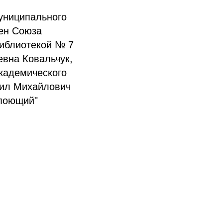
униципального
лен Союза
иблиотекой № 7
евна Ковальчук,
Академического
аил Михайлович
 поющий"