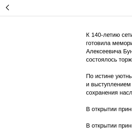
Мемориа
К 140-летию сет
готовила мемори
Алексеевича Бун
состоялось торж
По истине уютны
и выступлением
сохранения нас
В открытии прин
В открытии прин