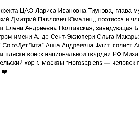
ефекта ЦАО Лариса Ивановна Тиунова, глава м
ский Дмитрий Павлович Юмалин,, поэтесса и ч
ии Елена Андреевна Полтавская, заведующая Б
тром имени А. де Сент-Экзюпери Ольга Макарь
 "СоюзДетЛита" Анна Андреевна Флит, солист 
 и пляски войск национальной гвардии РФ Мих
льский хор г. Москвы "Horosapiens — человек
 ❤️