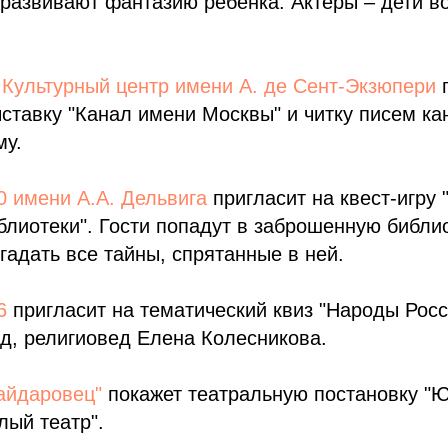
 развивают фантазию ребёнка. Актёры – дети во
Культурный центр имени А. де Сент-Экзюпери
п
ставку "Канал имени Москвы" и читку писем к
му.
0 имени А.А. Дельвига
пригласит на квест-игру
лиотеки". Гости попадут в заброшенную библио
гадать все тайны, спрятанные в ней.
6
пригласит на тематический квиз "Народы Росс
д, религиовед Елена Колесникова.
айдаровец"
покажет театральную постановку "
лый театр".