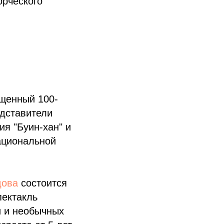
орческого
ященный 100-
едставители
ия "Буин-хан" и
ациональной
дова
состоится
пектакль
и и необычных