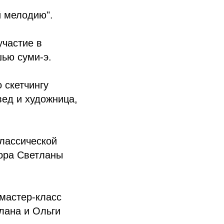
й мелодию".
участие в
шью суми-э.
 скетчингу
вед и художница,
лассической
тора Светланы
мастер-класс
лана и Ольги