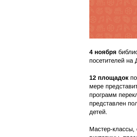
4 ноября
библио
посетителей на 
12 площадок
по
мере представит
программ перекл
представлен пол
детей.
Мастер-классы, 