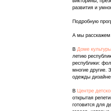
викторины, през
развития и умн
Подробную прог
А мы расскажем 
В
Доме культур
летию республик
республики: фол
многие другие. 
одежды дизайне
В
Центре детско
открытая репети
готовится для д