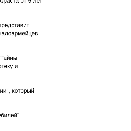
зраста от 5 лет
редставит
аналоармейцев
 "Тайны
теку и
ии", который
Юбилей"