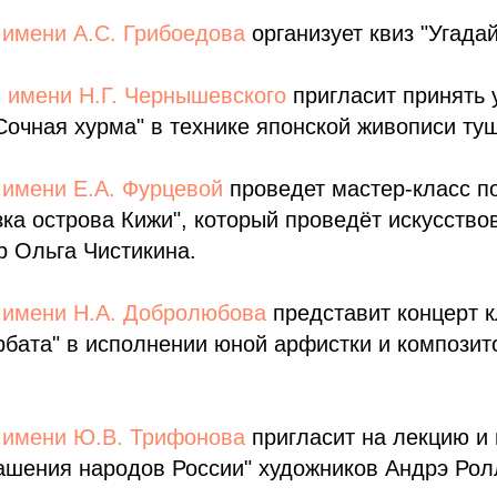
 имени А.С. Грибоедова
организует квиз "Угада
 имени Н.Г. Чернышевского
пригласит принять 
Сочная хурма" в технике японской живописи ту
 имени Е.А. Фурцевой
проведет мастер-класс по
зка острова Кижи", который проведёт искусство
р Ольга Чистикина.
 имени Н.А. Добролюбова
представит концерт к
бата"​ в исполнении юной арфистки и компози
 имени Ю.В. Трифонова
пригласит на лекцию и 
ашения народов России" художников Андрэ Рол