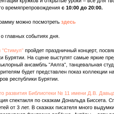
ентации кружков и открытые уроки – все для тв
ого времяпрепровождения
с 10:00 до 20:00.
рамму можно посмотреть
здесь
о главных событиях дня.
ы "Стимул"
пройдет праздничный концерт, посв
и Бурятии. На сцене выступят самые яркие пр
ьклорный ансамбль "Аялга", танцевальная студ
Зрителям будет представлен показ коллекции н
ров республики Бурятии.
го развития Библиотеки № 11 имени Д.В. Давы
ция спектакля по сказкам Дональда Биссета. С
етей от 3 лет. В сказках писателя много выдумк