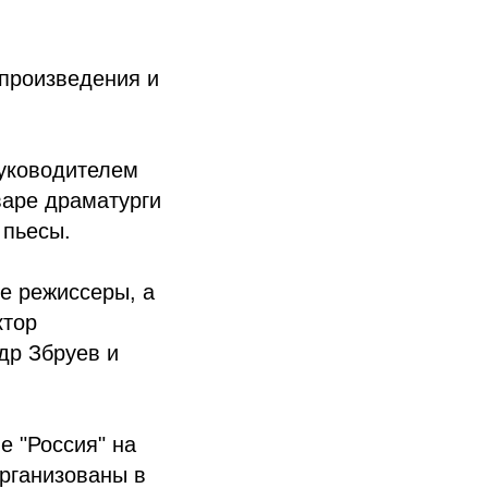
 произведения и
руководителем
варе драматурги
 пьесы.
е режиссеры, а
ктор
др Збруев и
е "Россия" на
организованы в