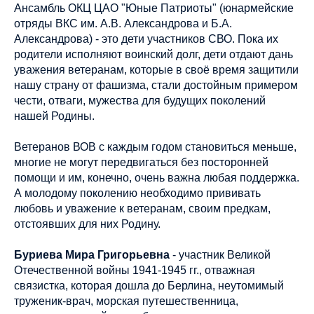
Ансамбль ОКЦ ЦАО "Юные Патриоты"
(юнармейские
отряды ВКС им. А.В. Александрова и Б.А.
Александрова)
- это дети участников СВО. Пока их
родители исполняют воинский долг, дети отдают дань
уважения ветеранам, которые в своё время защитили
нашу страну от фашизма, стали достойным примером
чести, отваги, мужества для будущих поколений
нашей Родины.
Ветеранов ВОВ с каждым годом становиться меньше,
многие не могут передвигаться без посторонней
помощи и им, конечно, очень важна любая поддержка.
А молодому поколению необходимо прививать
любовь и уважение к ветеранам, своим предкам,
отстоявших для них Родину.
Буриева Мира Григорьевна
- участник Великой
Отечественной войны 1941-1945 гг., отважная
связистка, которая дошла до Берлина, неутомимый
труженик-врач, морская путешественница,