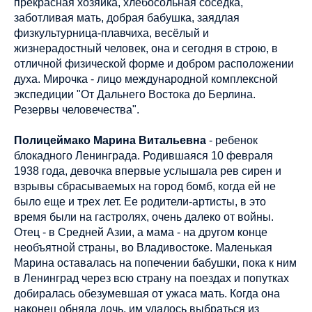
прекрасная хозяйка, хлебосольная соседка,
заботливая мать, добрая бабушка, заядлая
физкультурница-плавчиха, весёлый и
жизнерадостный человек, она и сегодня в строю, в
отличной физической форме и добром расположении
духа. Мирочка - лицо международной комплексной
экспедиции "От Дальнего Востока до Берлина.
Резервы человечества".
Полицеймако Марина Витальевна
- ребенок
блокадного Ленинграда. Родившаяся 10 февраля
1938 года, девочка впервые услышала рев сирен и
взрывы сбрасываемых на город бомб, когда ей не
было еще и трех лет. Ее родители-артисты, в это
время были на гастролях, очень далеко от войны.
Отец - в Средней Азии, а мама - на другом конце
необъятной страны, во Владивостоке. Маленькая
Марина оставалась на попечении бабушки, пока к ним
в Ленинград через всю страну на поездах и попутках
добиралась обезумевшая от ужаса мать. Когда она
наконец обняла дочь, им удалось выбраться из