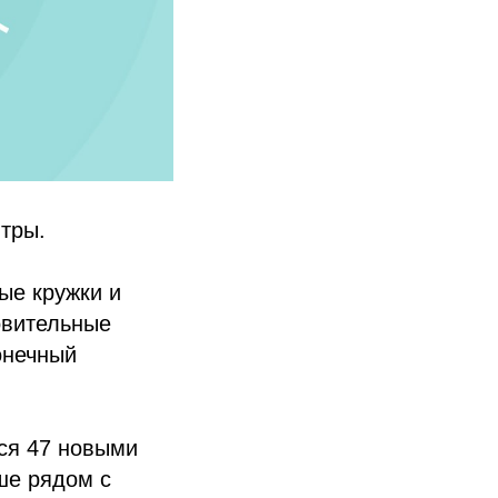
тры.
ые кружки и
овительные
онечный
ся 47 новыми
ше рядом с