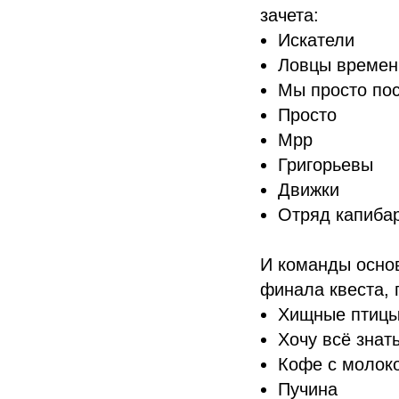
зачета:
Искатели
Ловцы времен
Мы просто по
Просто
Мрр
Григорьевы
Движки
Отряд капиба
И команды основ
финала квеста, 
Хищные птиц
Хочу всё знат
Кофе с молок
Пучина