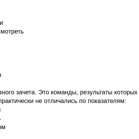
и
смотреть
р
ного зачета. Это команды, результаты которых 
практически не отличались по показателям:
ы
ь
ом