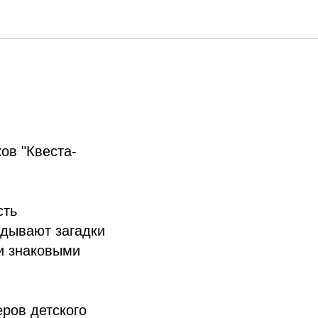
ов "Квеста-
сть
адывают загадки
и знаковыми
еров детского