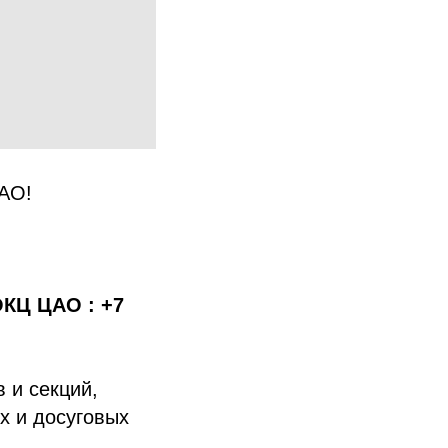
ЦАО!
ОКЦ ЦАО : +7
 и секций,
х и досуговых