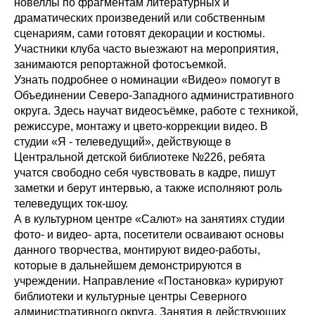
новеллы по фрагментам литературных и
драматических произведений или собственным
сценариям, сами готовят декорации и костюмы.
Участники клуба часто выезжают на мероприятия,
занимаются репортажной фотосъемкой.
Узнать подробнее о номинации «Видео» помогут в
Объединении Северо-Западного административного
округа. Здесь научат видеосъёмке, работе с техникой,
режиссуре, монтажу и цвето-коррекции видео. В
студии «Я - телеведущий», действующе в
Центральной детской библиотеке №226, ребята
учатся свободно себя чувствовать в кадре, пишут
заметки и берут интервью, а также исполняют роль
телеведущих ток-шоу.
А в культурном центре «Салют» на занятиях студии
фото- и видео- арта, посетители осваивают основы
данного творчества, монтируют видео-работы,
которые в дальнейшем демонстрируются в
учреждении. Направление «Постановка» курируют
библиотеки и культурные центры Северного
административного округа. Занятия в действующих