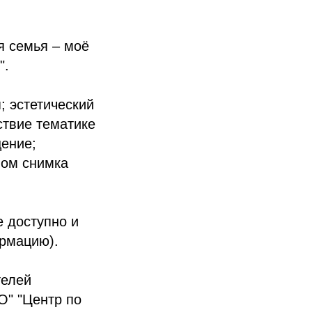
я семья – моё
".
; эстетический
ствие тематике
щение;
вом снимка
е доступно и
ормацию).
телей
О" "Центр по