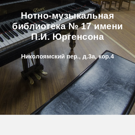
Нотно-музыкальная
библиотека № 17 имени
П.И. Юргенсона
Николоямский пер., д.3а, кор.4