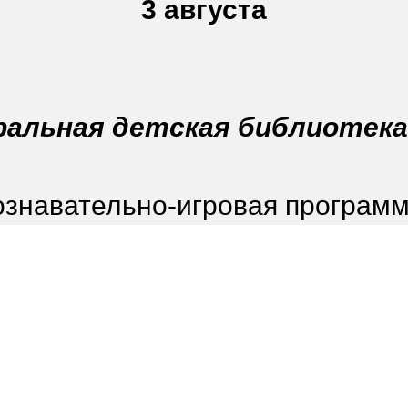
3 августа
альная детская библиотека
ознавательно-игровая програм
читаем отрывки из книги Носов
", обсудим вместе ее литерат
ли городка, в котором жили ма
ну и посадим семена огурца, го