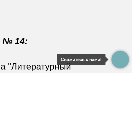
 № 14:
Свяжитесь с нами!
ма "Литературный
а "Незнайка в
урных персонажей,
лыши, отгадаем
роха и фасольки;