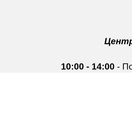
Центр
10:00 - 14:00
- П
огород": про
солнечном городе
вспомним дета
веселую виктори