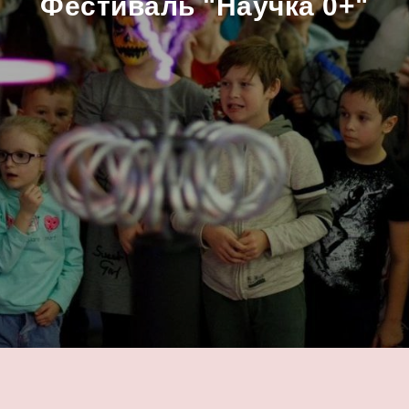
Фестиваль
"
Научка 0+
"