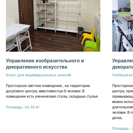
Управление изобразительного и
Управле
декоративного искусства
декорат
Класс для индивидуальных занятий
Учебный кл
Просторное светлое помещение , на территории
Просторное
досугового центра, вместимостью 6 человек. В
центра, пр
помещении есть ученические столы, складные стулья.
примыкающе
можно испол
Площадь -14, 50 м²
длительном
человек. В 
доска.
Площадь - 2