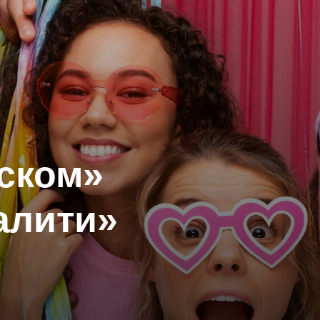
ском»
алити»