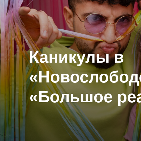
Каникулы в
«Новослобод
«Большое ре