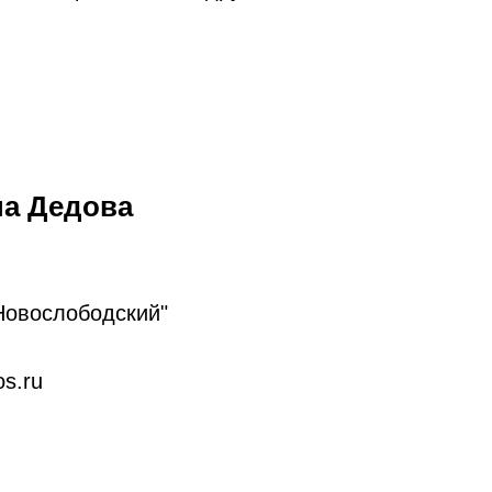
на Дедова
Новослободский"
s.ru