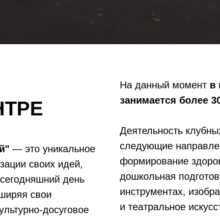
На данный момент
в 
занимается более 3
НТРЕ
Деятельность клубны
следующие направлен
й"
— это уникальное
формирование здоров
зации своих идей,
дошкольная подготов
сегодняшний день
инструментах, изобр
ширяя свои
и театральное искусс
ультурно-досуговое