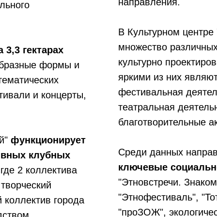
направления.
льного
В Культурном центре
множество различных
 3,3 гектарах
культурно проектиро
образные формы и
яркими из них являю
тематических
фестивальная деятел
тивали и концерты,
театральная деятель
благотворительные а
ий"
функционирует
Среди данных напра
ивных клубных
ключевые социальн
 где 2 коллектива
"Этновстречи. Знаком
 творческий
"Этнофестиваль", "То
й коллектив города
"проЗОЖ", экологичес
дством