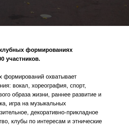
клубных формированиях
00 участников.
х формирований охватывает
ия: вокал, хореография, спорт,
ого образа жизни, раннее развитие и
ка, игра на музыкальных
азительное, декоративно-прикладное
тво, клубы по интересам и этнические