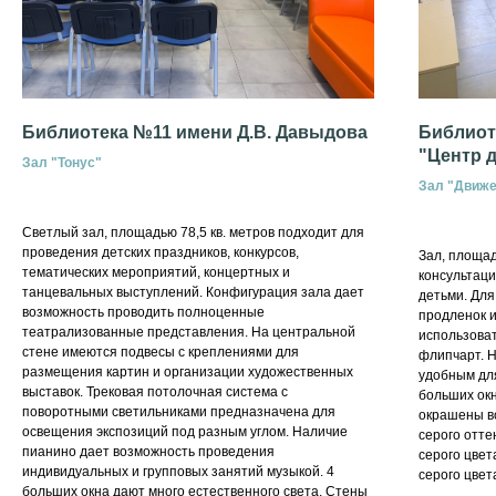
Библиотека №11 имени Д.В. Давыдова
Библиот
"Центр 
Зал "Тонус"
Зал "Движ
Светлый зал, площадью 78,5 кв. метров подходит для
проведения детских праздников, конкурсов,
Зал, площад
тематических мероприятий, концертных и
консультаци
танцевальных выступлений. Конфигурация зала дает
детьми. Для
возможность проводить полноценные
продленок и
театрализованные представления. На центральной
использова
стене имеются подвесы с креплениями для
флипчарт. 
размещения картин и организации художественных
удобным для
выставок. Трековая потолочная система с
больших окн
поворотными светильниками предназначена для
окрашены во
освещения экспозиций под разным углом. Наличие
серого отте
пианино дает возможность проведения
серого цвет
индивидуальных и групповых занятий музыкой. 4
серого цвет
больших окна дают много естественного света. Стены