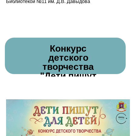
Библиотекой №11 им. Д.В. Давыдова
Конкурс
детского
творчества
"Дети пишут
для детей"