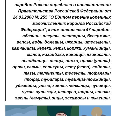
народов России определен в постановлении
Правительства Российской Федерации от
24.03.2000 № 255 "О Едином перечне коренных
малочисленных народов Российской
Федерации", к ним относятся 47 народов:
абазины, алеуты, алюторцы, бесермяне,
вепсы, водь, долганы, ижорцы, ительмены,
камчадалы, кереки, кеты, коряки, кумандинцы,
манси, нагайбаки, нанайцы, нганасаны,
негидальцы, ненцы, нивхи, ороки (ульта),
орочи, саамы, селькупы, сету (сето), сойоты,
тазы, теленгиты, телеуты, тофалары
(тофа), тубалары, тувинцы-тоджинцы,
удэгейцы, ульчи, ханты, челканцы, чуванцы,
чукчи, чулымцы, шапсуги, шорцы, эвенки,
эвены (ламуты), энцы, эскимосы и юкагиры.